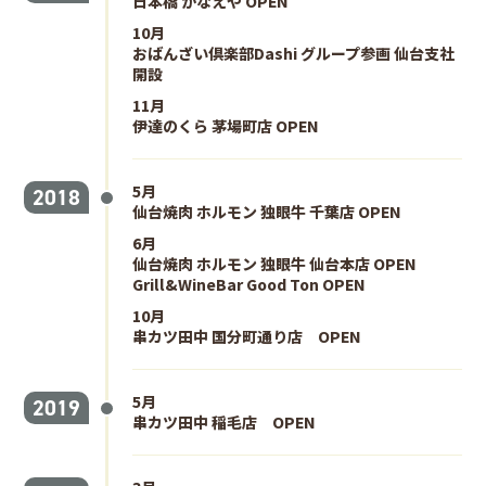
日本橋 かなえや OPEN
10月
おばんざい倶楽部Dashi グループ参画 仙台支社
開設
11月
伊達のくら 茅場町店 OPEN
5月
2018
仙台焼肉 ホルモン 独眼牛 千葉店 OPEN
6月
仙台焼肉 ホルモン 独眼牛 仙台本店 OPEN
Grill&WineBar Good Ton OPEN
10月
串カツ田中 国分町通り店 OPEN
5月
2019
串カツ田中 稲毛店 OPEN