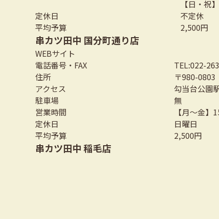
【日・祝】11
定休日
不定休
平均予算
2,500円
串カツ田中 国分町通り店
WEBサイト
電話番号・FAX
TEL:022-26
住所
〒980-08
アクセス
勾当台公園
駐車場
無
営業時間
【月～金】15:
定休日
日曜日
平均予算
2,500円
串カツ田中 稲毛店