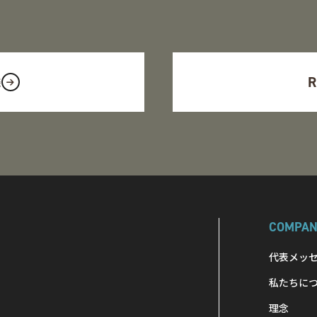
R
談
COMPA
代表メッ
私たちに
理念